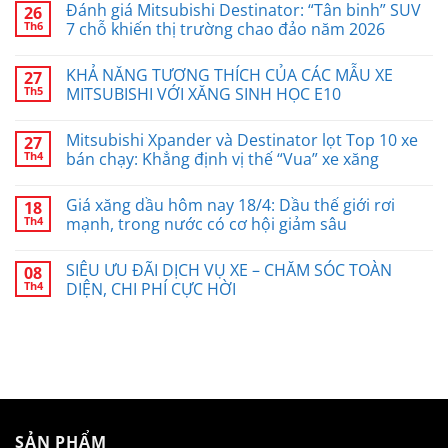
Đánh giá Mitsubishi Destinator: “Tân binh” SUV
26
Th6
7 chỗ khiến thị trường chao đảo năm 2026
KHẢ NĂNG TƯƠNG THÍCH CỦA CÁC MẪU XE
27
Th5
MITSUBISHI VỚI XĂNG SINH HỌC E10
Mitsubishi Xpander và Destinator lọt Top 10 xe
27
Th4
bán chạy: Khẳng định vị thế “Vua” xe xăng
Giá xăng dầu hôm nay 18/4: Dầu thế giới rơi
18
Th4
mạnh, trong nước có cơ hội giảm sâu
SIÊU ƯU ĐÃI DỊCH VỤ XE – CHĂM SÓC TOÀN
08
Th4
DIỆN, CHI PHÍ CỰC HỜI
SẢN PHẨM