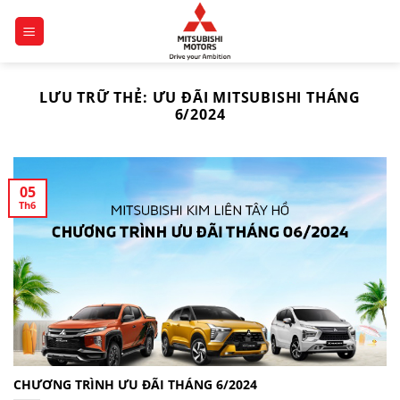
Bỏ
qua
nội
dung
LƯU TRỮ THẺ:
ƯU ĐÃI MITSUBISHI THÁNG
6/2024
05
Th6
CHƯƠNG TRÌNH ƯU ĐÃI THÁNG 6/2024