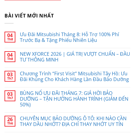
BÀI VIẾT MỚI NHẤT
Ưu Đãi Mitsubishi Tháng 8: Hỗ Trợ 100% Phí
04
Th8
Trước Bạ & Tặng Phiếu Nhiên Liệu
NEW XFORCE 2026 | GIÁ TRỊ VƯỢT CHUẨN – ĐẦU
04
Th8
TƯ THÔNG MINH
Chương Trình “First Visit” Mitsubishi Tây Hồ: Ưu
03
Th7
Đãi Khủng Cho Khách Hàng Lần Đầu Bảo Dưỡng
BÙNG NỔ ƯU ĐÃI THÁNG 7: GIÁ HỜI BẢO
03
Th7
DƯỠNG – TẬN HƯỞNG HÀNH TRÌNH (GIẢM ĐẾN
50%)
CHUYÊN MỤC BẢO DƯỠNG Ô TÔ: KHI NÀO CẦN
26
Th6
THAY DẦU NHỚT? ĐỊA CHỈ THAY NHỚT UY TÍN