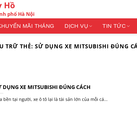
y Hồ
ành phố Hà Nội
KHUYẾN MÃI THÁNG
DỊCH VỤ
TIN TỨC
U TRỮ THẺ:
SỬ DỤNG XE MITSUBISHI ĐÚNG C
Ử DỤNG XE MITSUBISHI ĐÚNG CÁCH
 bền tại người, xe ô tô lại là tài sản lớn của mỗi cá...