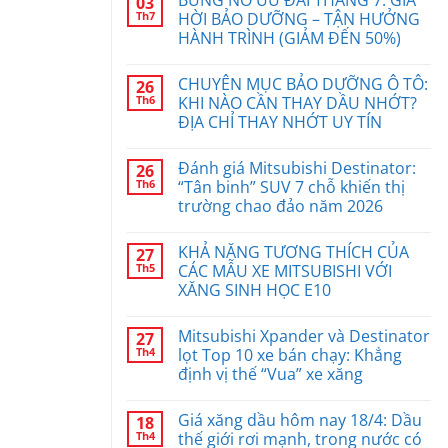
BÙNG NỔ ƯU ĐÃI THÁNG 7: GIÁ
03
Th7
HỜI BẢO DƯỠNG – TẬN HƯỞNG
HÀNH TRÌNH (GIẢM ĐẾN 50%)
CHUYÊN MỤC BẢO DƯỠNG Ô TÔ:
26
Th6
KHI NÀO CẦN THAY DẦU NHỚT?
ĐỊA CHỈ THAY NHỚT UY TÍN
Đánh giá Mitsubishi Destinator:
26
Th6
“Tân binh” SUV 7 chỗ khiến thị
trường chao đảo năm 2026
KHẢ NĂNG TƯƠNG THÍCH CỦA
27
Th5
CÁC MẪU XE MITSUBISHI VỚI
XĂNG SINH HỌC E10
Mitsubishi Xpander và Destinator
27
Th4
lọt Top 10 xe bán chạy: Khẳng
định vị thế “Vua” xe xăng
Giá xăng dầu hôm nay 18/4: Dầu
18
Th4
thế giới rơi mạnh, trong nước có