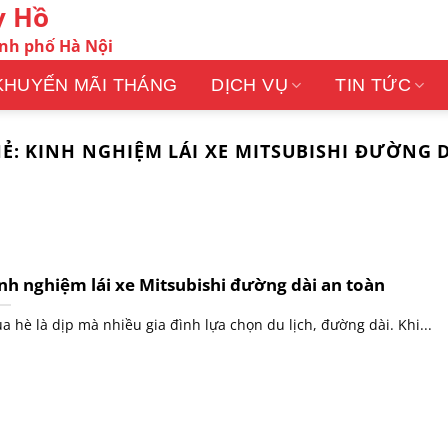
y Hồ
ành phố Hà Nội
KHUYẾN MÃI THÁNG
DỊCH VỤ
TIN TỨC
HẺ:
KINH NGHIỆM LÁI XE MITSUBISHI ĐƯỜNG 
nh nghiệm lái xe Mitsubishi đường dài an toàn
a hè là dịp mà nhiều gia đình lựa chọn du lịch, đường dài. Khi...