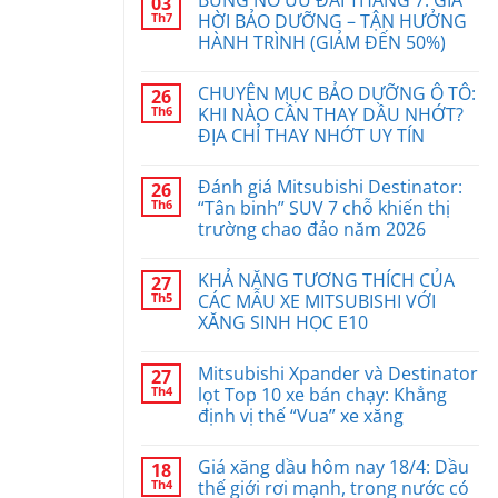
BÙNG NỔ ƯU ĐÃI THÁNG 7: GIÁ
03
Th7
HỜI BẢO DƯỠNG – TẬN HƯỞNG
HÀNH TRÌNH (GIẢM ĐẾN 50%)
CHUYÊN MỤC BẢO DƯỠNG Ô TÔ:
26
Th6
KHI NÀO CẦN THAY DẦU NHỚT?
ĐỊA CHỈ THAY NHỚT UY TÍN
Đánh giá Mitsubishi Destinator:
26
Th6
“Tân binh” SUV 7 chỗ khiến thị
trường chao đảo năm 2026
KHẢ NĂNG TƯƠNG THÍCH CỦA
27
Th5
CÁC MẪU XE MITSUBISHI VỚI
XĂNG SINH HỌC E10
Mitsubishi Xpander và Destinator
27
Th4
lọt Top 10 xe bán chạy: Khẳng
định vị thế “Vua” xe xăng
Giá xăng dầu hôm nay 18/4: Dầu
18
Th4
thế giới rơi mạnh, trong nước có