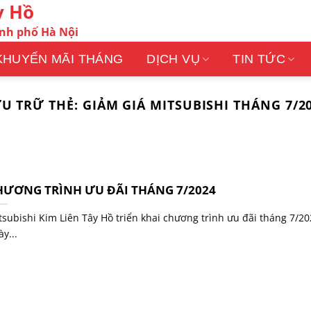
y Hồ
ành phố Hà Nội
KHUYẾN MÃI THÁNG
DỊCH VỤ
TIN TỨC
U TRỮ THẺ:
GIẢM GIÁ MITSUBISHI THÁNG 7/2
HƯƠNG TRÌNH ƯU ĐÃI THÁNG 7/2024
tsubishi Kim Liên Tây Hồ triển khai chương trình ưu đãi tháng 7/20
y...