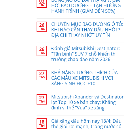
BÙNG NỔ ƯU ĐÃI THÁNG 7: GIÁ
03
Th7
HỜI BẢO DƯỠNG – TẬN HƯỞNG
HÀNH TRÌNH (GIẢM ĐẾN 50%)
CHUYÊN MỤC BẢO DƯỠNG Ô TÔ:
26
Th6
KHI NÀO CẦN THAY DẦU NHỚT?
ĐỊA CHỈ THAY NHỚT UY TÍN
Đánh giá Mitsubishi Destinator:
26
Th6
“Tân binh” SUV 7 chỗ khiến thị
trường chao đảo năm 2026
KHẢ NĂNG TƯƠNG THÍCH CỦA
27
Th5
CÁC MẪU XE MITSUBISHI VỚI
XĂNG SINH HỌC E10
Mitsubishi Xpander và Destinator
27
Th4
lọt Top 10 xe bán chạy: Khẳng
định vị thế “Vua” xe xăng
Giá xăng dầu hôm nay 18/4: Dầu
18
Th4
thế giới rơi mạnh, trong nước có