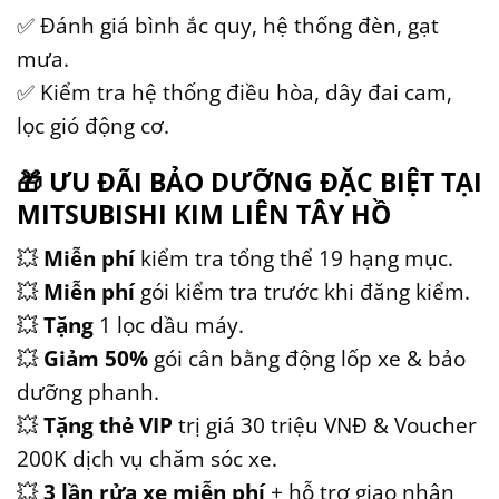
✅ Đánh giá bình ắc quy, hệ thống đèn, gạt
mưa.
✅ Kiểm tra hệ thống điều hòa, dây đai cam,
lọc gió động cơ.
🎁
ƯU ĐÃI BẢO DƯỠNG ĐẶC BIỆT TẠI
MITSUBISHI KIM LIÊN TÂY HỒ
💥
Miễn phí
kiểm tra tổng thể 19 hạng mục.
💥
Miễn phí
gói kiểm tra trước khi đăng kiểm.
💥
Tặng
1 lọc dầu máy.
💥
Giảm 50%
gói cân bằng động lốp xe & bảo
dưỡng phanh.
💥
Tặng thẻ VIP
trị giá 30 triệu VNĐ & Voucher
200K dịch vụ chăm sóc xe.
💥
3 lần rửa xe miễn phí
+ hỗ trợ giao nhận