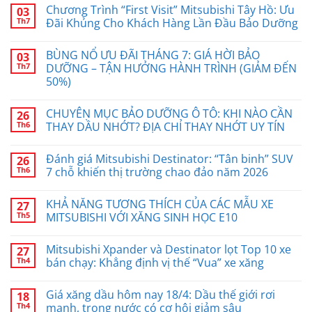
Chương Trình “First Visit” Mitsubishi Tây Hồ: Ưu
03
Th7
Đãi Khủng Cho Khách Hàng Lần Đầu Bảo Dưỡng
BÙNG NỔ ƯU ĐÃI THÁNG 7: GIÁ HỜI BẢO
03
Th7
DƯỠNG – TẬN HƯỞNG HÀNH TRÌNH (GIẢM ĐẾN
50%)
CHUYÊN MỤC BẢO DƯỠNG Ô TÔ: KHI NÀO CẦN
26
Th6
THAY DẦU NHỚT? ĐỊA CHỈ THAY NHỚT UY TÍN
Đánh giá Mitsubishi Destinator: “Tân binh” SUV
26
Th6
7 chỗ khiến thị trường chao đảo năm 2026
KHẢ NĂNG TƯƠNG THÍCH CỦA CÁC MẪU XE
27
Th5
MITSUBISHI VỚI XĂNG SINH HỌC E10
Mitsubishi Xpander và Destinator lọt Top 10 xe
27
Th4
bán chạy: Khẳng định vị thế “Vua” xe xăng
Giá xăng dầu hôm nay 18/4: Dầu thế giới rơi
18
Th4
mạnh, trong nước có cơ hội giảm sâu