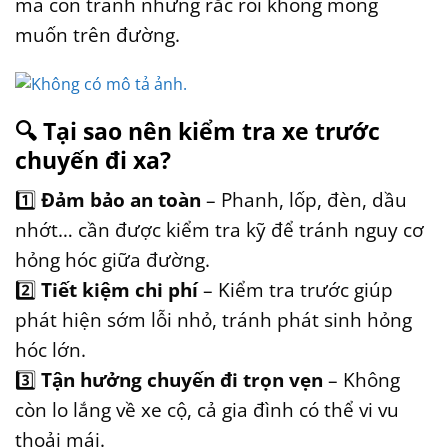
mà còn tránh những rắc rối không mong
muốn trên đường.
🔍
Tại sao nên kiểm tra xe trước
chuyến đi xa?
1️⃣
Đảm bảo an toàn
– Phanh, lốp, đèn, dầu
nhớt… cần được kiểm tra kỹ để tránh nguy cơ
hỏng hóc giữa đường.
2️⃣
Tiết kiệm chi phí
– Kiểm tra trước giúp
phát hiện sớm lỗi nhỏ, tránh phát sinh hỏng
hóc lớn.
3️⃣
Tận hưởng chuyến đi trọn vẹn
– Không
còn lo lắng về xe cộ, cả gia đình có thể vi vu
thoải mái.