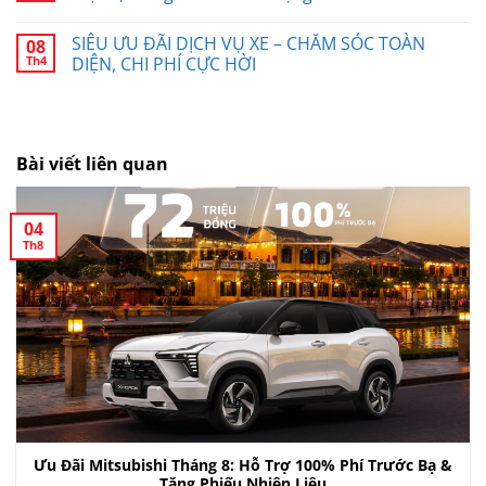
SIÊU ƯU ĐÃI DỊCH VỤ XE – CHĂM SÓC TOÀN
08
Th4
DIỆN, CHI PHÍ CỰC HỜI
Bài viết liên quan
04
Th8
Ưu Đãi Mitsubishi Tháng 8: Hỗ Trợ 100% Phí Trước Bạ &
Tặng Phiếu Nhiên Liệu