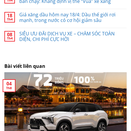
Th4
bán chạy: Khẳng định vị thế “Vua” xe xăng
Giá xăng dầu hôm nay 18/4: Dầu thế giới rơi
18
Th4
mạnh, trong nước có cơ hội giảm sâu
SIÊU ƯU ĐÃI DỊCH VỤ XE – CHĂM SÓC TOÀN
08
Th4
DIỆN, CHI PHÍ CỰC HỜI
Bài viết liên quan
04
Th8