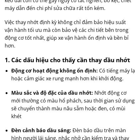
kéo dài còn có thể gây nguy cơ tắc nghẽn, bó kẹt, chết
máy dẫn đến chi phí sửa chữa rất tốn kém.
Việc thay nhớt định kỳ không chỉ đảm bảo hiệu suất
vận hành tối ưu mà còn bảo vệ các chi tiết bên trong
động cơ tốt nhất, giúp xe vận hành ổn định và bền bỉ
hơn.
1.
Các
dấu
hiệu
cho
thấy
cần
thay
dầu
nhớt
Động cơ hoạt động không ổn định:
Có tiếng máy lạ
hoặc cảm giác xe rung mạnh hơn khi khởi động.
Màu sắc và độ đặc của dầu nhớt:
Nhớt động cơ
mới thường có màu hổ phách, sau thời gian sử dụng
sẽ chuyển thành màu nâu sẫm hoặc đen, có mùi
khét
Đèn cảnh báo dầu sáng:
Đèn báo dầu trên màn
hình người lái sáng, nhắc nhở cần kiểm tra và thay