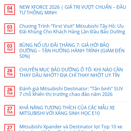
NEW XFORCE 2026 | GIÁ TRỊ VƯỢT CHUẨN – ĐẦU
04
Th8
TƯ THÔNG MINH
Chương Trình “First Visit” Mitsubishi Tây Hồ: Ưu
03
Th7
Đãi Khủng Cho Khách Hàng Lần Đầu Bảo Dưỡng
BÙNG NỔ ƯU ĐÃI THÁNG 7: GIÁ HỜI BẢO
03
Th7
DƯỠNG – TẬN HƯỞNG HÀNH TRÌNH (GIẢM ĐẾN
50%)
CHUYÊN MỤC BẢO DƯỠNG Ô TÔ: KHI NÀO CẦN
26
Th6
THAY DẦU NHỚT? ĐỊA CHỈ THAY NHỚT UY TÍN
Đánh giá Mitsubishi Destinator: “Tân binh” SUV
26
Th6
7 chỗ khiến thị trường chao đảo năm 2026
KHẢ NĂNG TƯƠNG THÍCH CỦA CÁC MẪU XE
27
Th5
MITSUBISHI VỚI XĂNG SINH HỌC E10
Mitsubishi Xpander và Destinator lọt Top 10 xe
27