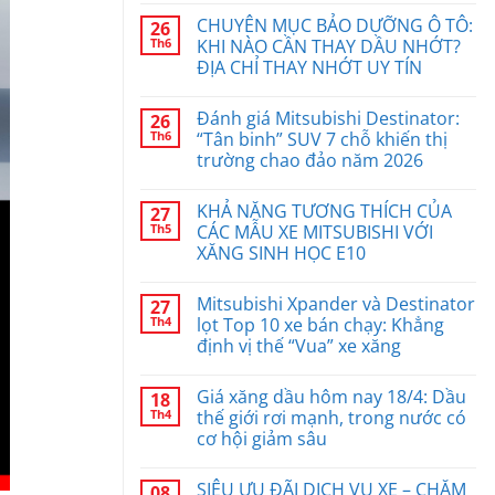
CHUYÊN MỤC BẢO DƯỠNG Ô TÔ:
26
Th6
KHI NÀO CẦN THAY DẦU NHỚT?
ĐỊA CHỈ THAY NHỚT UY TÍN
Đánh giá Mitsubishi Destinator:
26
Th6
“Tân binh” SUV 7 chỗ khiến thị
trường chao đảo năm 2026
KHẢ NĂNG TƯƠNG THÍCH CỦA
27
Th5
CÁC MẪU XE MITSUBISHI VỚI
XĂNG SINH HỌC E10
Mitsubishi Xpander và Destinator
27
Th4
lọt Top 10 xe bán chạy: Khẳng
định vị thế “Vua” xe xăng
Giá xăng dầu hôm nay 18/4: Dầu
18
Th4
thế giới rơi mạnh, trong nước có
cơ hội giảm sâu
SIÊU ƯU ĐÃI DỊCH VỤ XE – CHĂM
08