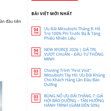
BÀI VIẾT MỚI NHẤT
ần đầu tiên
Ưu Đãi Mitsubishi Tháng 8: Hỗ
04
Th8
Trợ 100% Phí Trước Bạ & Tặng
Phiếu Nhiên Liệu
NEW XFORCE 2026 | GIÁ TRỊ
04
Th8
VƯỢT CHUẨN – ĐẦU TƯ THÔNG
MINH
Chương Trình “First Visit”
03
Th7
Mitsubishi Tây Hồ: Ưu Đãi Khủng
Cho Khách Hàng Lần Đầu Bảo
Dưỡng
BÙNG NỔ ƯU ĐÃI THÁNG 7: GIÁ
03
Th7
HỜI BẢO DƯỠNG – TẬN HƯỞNG
HÀNH TRÌNH (GIẢM ĐẾN 50%)