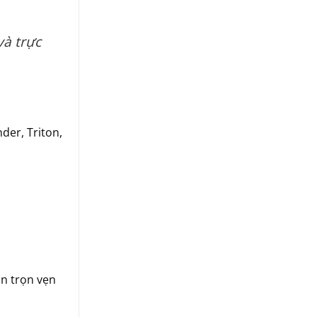
và trực
der, Triton,
ận trọn vẹn