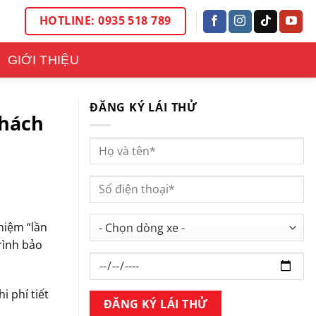
HOTLINE: 0935 518 789
GIỚI THIỆU
ĐĂNG KÝ LÁI THỬ
Khách
hiệm “lần
rình bảo
i phí tiết