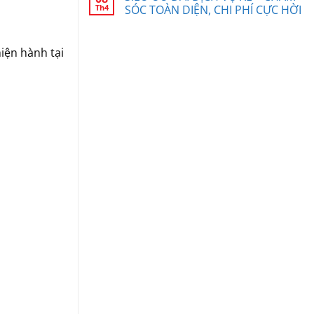
Th4
SÓC TOÀN DIỆN, CHI PHÍ CỰC HỜI
iện hành tại