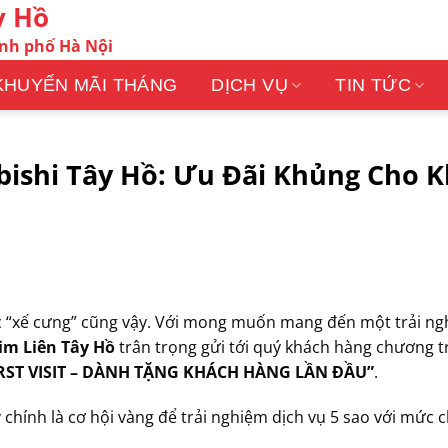
y Hồ
ành phố Hà Nội
KHUYẾN MÃI THÁNG
DỊCH VỤ
TIN TỨC
ubishi Tây Hồ: Ưu Đãi Khủng Cho 
óc “xế cưng” cũng vậy. Với mong muốn mang đến một trải ng
im Liên Tây Hồ
trân trọng gửi tới quý khách hàng chương t
IRST VISIT – DÀNH TẶNG KHÁCH HÀNG LẦN ĐẦU”
.
chính là cơ hội vàng để trải nghiệm dịch vụ 5 sao với mức ch