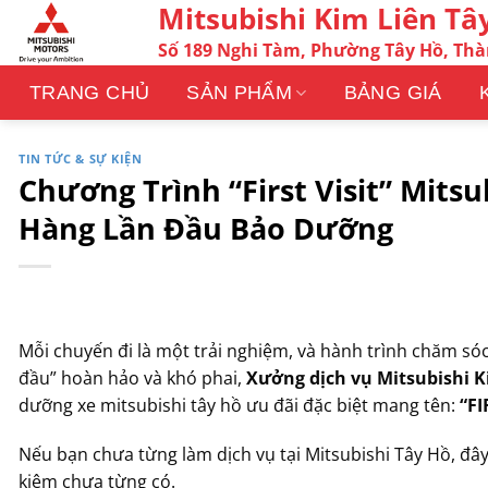
Mitsubishi Kim Liên Tâ
Bỏ
qua
Số 189 Nghi Tàm, Phường Tây Hồ, Th
nội
dung
TRANG CHỦ
SẢN PHẨM
BẢNG GIÁ
TIN TỨC & SỰ KIỆN
Chương Trình “First Visit” Mits
Hàng Lần Đầu Bảo Dưỡng
Mỗi chuyến đi là một trải nghiệm, và hành trình chăm s
đầu” hoàn hảo và khó phai,
Xưởng dịch vụ Mitsubishi K
dưỡng xe mitsubishi tây hồ ưu đãi đặc biệt mang tên:
“F
Nếu bạn chưa từng làm dịch vụ tại Mitsubishi Tây Hồ, đây 
kiệm chưa từng có.