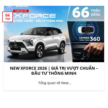
04
Th8
NEW XFORCE 2026 | GIÁ TRỊ VƯỢT CHUẨN –
ĐẦU TƯ THÔNG MINH
Tổng quan về New...